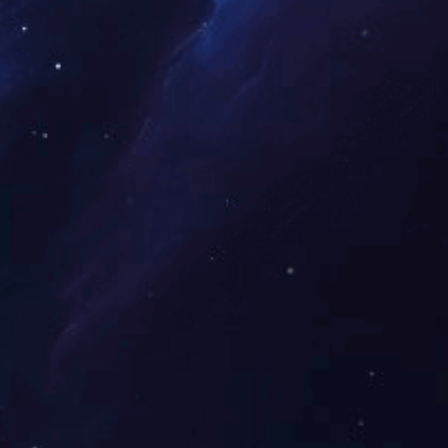
气象，祝祥派新的一年红红火火，订单满满。...