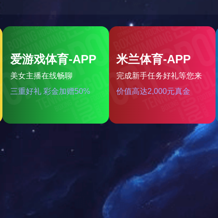
完成
美竣工
项目安装竣工