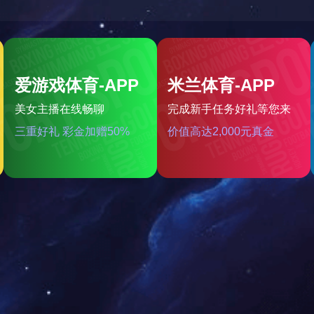
传动装置、轴封装置等组成。经常有些客户在
有哪些用途。针对这个问题，祥派机械小编特
器产生的是径向力，斜桨式搅拌器产生的是轴
体微粒的溶解和悬浮。
拌时有较高的旋转速度，能迫使物料沿轴向运
较低的液体，悬浮液，乳浊液等物料。
a．s)及拟塑性流体，通常在层流状态下操作。
除附在槽壁上的粘性反应产物或堆积于槽底的固