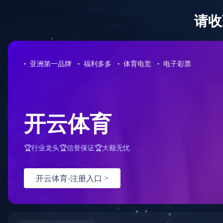
在线留言 |
电子相册 |
加入我们
全国统一服务热线：
18895762211​
网站首页
乐鱼（中国）
关于我们
在线留言
新闻动态
公司动态
行业资讯
产品中心
电解液生产、储运设备
生产线设备
提取浓缩设备
醇沉回收设备
配液系统设备
压滤罐、真空抽滤槽
生物发酵设备
不锈钢罐类