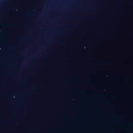
高粘度液体混合、传热反应等过程。
大的剪切力，可使流体微团分散的很细，适用
及促进良好的传热、传质和化学反应。
钢搅拌罐的时候，只需确定好生产工艺、产量、
户的要求设计出合理的搅拌罐方案。想学习更