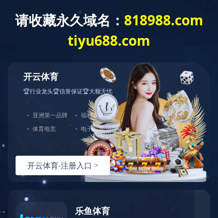
在线留言 |
电子相册 |
加入我们
全国统一服务热线：
18895762211​
网站首页
乐鱼（中国）
关于我们
在线留言
新闻动态
公司动态
行业资讯
产品中心
电解液生产、储运设备
生产线设备
提取浓缩设备
醇沉回收设备
配液系统设备
压滤罐、真空抽滤槽
生物发酵设备
不锈钢罐类