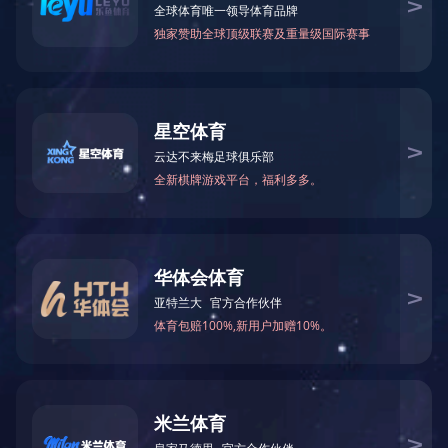
反应釜
搅拌罐、夹层锅
招贤纳士
工程案例
联系我们
产品中心
电解液生产、储运设备
生产线设备
提取浓缩设备
醇沉回收设备
配液系统设备
压滤罐、真空抽滤槽
生物发酵设备
不锈钢罐类
反应釜
搅拌罐、夹层锅