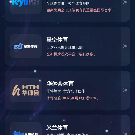
反应釜
搅拌罐、夹层锅
招贤纳士
工程案例
联系我们
产品中心
电解液生产、储运设备
生产线设备
提取浓缩设备
醇沉回收设备
配液系统设备
压滤罐、真空抽滤槽
生物发酵设备
不锈钢罐类
反应釜
搅拌罐、夹层锅